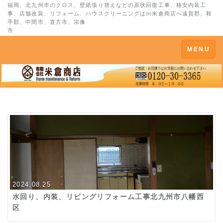
福岡、北九州市のクロス、壁紙張り替えなどの原状回復工事、格安内装工
事、店舗改装、リフォーム、ハウスクリーニングは㈲米倉商店へ遠賀郡、鞍
手郡、中間市、直方市、宗像
市
Toggle
MENU
navigation
2024.08.25
水回り、内装、リビングリフォーム工事北九州市八幡西
区